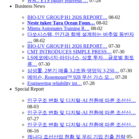
WSC: ETS rightly reinvests …
07-28
Business News
BIO-UV GROUP H1 2026 REPORT…
08-02
Neste tukee Tara Ocean Foun…
08-02
Mintra Automates Training R…
08-02
다쏘시스템, 인간과 함께 설계하는 버추얼 동반자
…
08-02
BIO-UV GROUP H1 2026 REPORT…
07-30
CMT INTRODUCES SIMPLE PRESS…
07-30
LS에코에너지·라이너스, 상호 투자…글로벌 희토
류…
07-30
삼성重, 2분기 매출 3.2조원∙영업익 3,250…
07-30
에머슨, Rosemount™ 928 무선 가스 모…
07-28
Engineering reliability int…
07-28
Special Report
인구구조 변화 및 디지털·AI 전환에 따른 조선산…
08-03
인구구조 변화 및 디지털·AI 전환에 따른 조선산…
07-27
인구구조 변화 및 디지털·AI 전환에 따른 조선산…
06-16
캐나다 조선산업 현황 및 우리 기업 진출 전략
05-