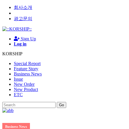
회사소개
광고문의
Sign Up
Log in
KORSHIP
Special Report
Feature Story
Business News
Issue
New Order
New Product
ETC
Go
Business News