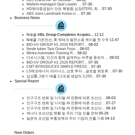
Wallem-managed Opal Leader …
07-30
HD현대중공업이 만든 핵융합 심장(ITER), 최…
07-30
ABS Joins Landmark Korea-U.…
07-30
Business News
N
새글
ABL Group Completes Acquisi…
12:12
N
새글
가온전선, 美 빅테크 발전소용 케이블 첫 수주
11:47
BIO-UV GROUP H1 2026 REPORT…
08-02
Neste tukee Tara Ocean Foun…
08-02
Mintra Automates Training R…
08-02
다쏘시스템, 인간과 함께 설계하는 버추얼 동반자 …
08-02
BIO-UV GROUP H1 2026 REPORT…
07-30
CMT INTRODUCES SIMPLE PRESS…
07-30
LS에코에너지·라이너스, 상호 투자…글로벌 희토류…
07-30
삼성重, 2분기 매출 3.2조원∙영업익 3,250…
07-30
Special Report
인구구조 변화 및 디지털·AI 전환에 따른 조선산…
08-03
인구구조 변화 및 디지털·AI 전환에 따른 조선산…
07-27
인구구조 변화 및 디지털·AI 전환에 따른 조선산…
06-16
캐나다 조선산업 현황 및 우리 기업 진출 전략
05-28
일본의 조선업 부흥정책과 우리 기업의 진출 기회
04-13
New Orders