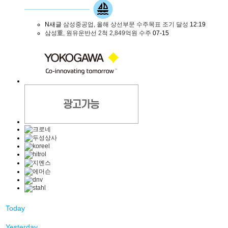
N
새글
삼성중공업, 올해 상선부문 수주목표 조기 달성
12:19
삼성重, 원유운반선 2척 2,849억원 수주
07-15
Today
Yesterday