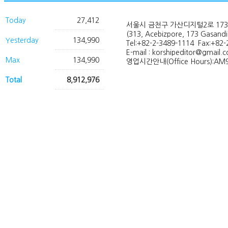
Today
27,412
서울시 금천구 가산디지털2로 173
(313, Acebizpore, 173 Gasand
Yesterday
134,990
Tel:+82-2-3489-1114 Fax:+82-
E-mail : korshipeditor@gmail.
Max
134,990
영업시간안내(Office Hours):AM9
Total
8,912,976