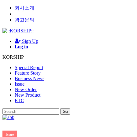
회사소개
광고문의
Sign Up
Log in
KORSHIP
Special Report
Feature Story
Business News
Issue
New Order
New Product
ETC
Go
Issue