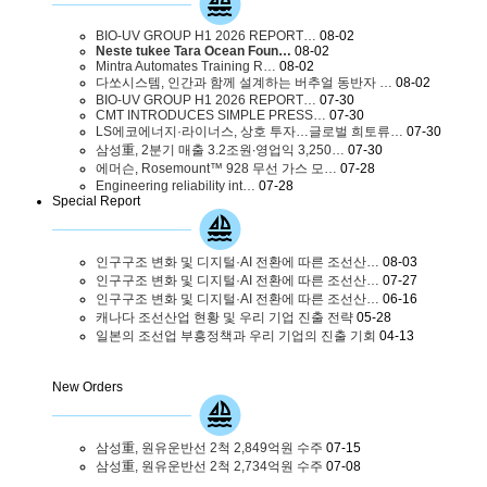
BIO-UV GROUP H1 2026 REPORT…
08-02
Neste tukee Tara Ocean Foun…
08-02
Mintra Automates Training R…
08-02
다쏘시스템, 인간과 함께 설계하는 버추얼 동반자 …
08-02
BIO-UV GROUP H1 2026 REPORT…
07-30
CMT INTRODUCES SIMPLE PRESS…
07-30
LS에코에너지·라이너스, 상호 투자…글로벌 희토류…
07-30
삼성重, 2분기 매출 3.2조원∙영업익 3,250…
07-30
에머슨, Rosemount™ 928 무선 가스 모…
07-28
Engineering reliability int…
07-28
Special Report
인구구조 변화 및 디지털·AI 전환에 따른 조선산…
08-03
인구구조 변화 및 디지털·AI 전환에 따른 조선산…
07-27
인구구조 변화 및 디지털·AI 전환에 따른 조선산…
06-16
캐나다 조선산업 현황 및 우리 기업 진출 전략
05-28
일본의 조선업 부흥정책과 우리 기업의 진출 기회
04-13
New Orders
삼성重, 원유운반선 2척 2,849억원 수주
07-15
삼성重, 원유운반선 2척 2,734억원 수주
07-08