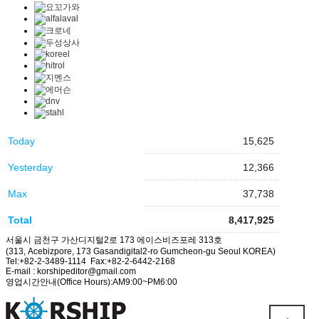
Today
15,625
Yesterday
12,366
Max
37,738
Total
8,417,925
서울시 금천구 가산디지털2로 173 에이스비즈포레 313호
(313, Acebizpore, 173 Gasandigital2-ro Gumcheon-gu Seoul KOREA)
Tel:+82-2-3489-1114 Fax:+82-2-6442-2168
E-mail : korshipeditor@gmail.com
영업시간안내(Office Hours):AM9:00~PM6:00