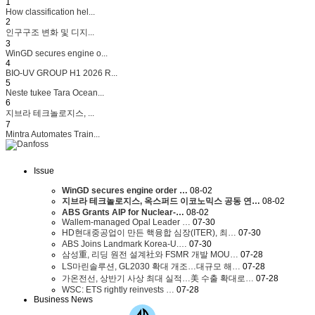
1
How classification hel...
2
인구구조 변화 및 디지...
3
WinGD secures engine o...
4
BIO-UV GROUP H1 2026 R...
5
Neste tukee Tara Ocean...
6
지브라 테크놀로지스, ...
7
Mintra Automates Train...
Issue
WinGD secures engine order …
08-02
지브라 테크놀로지스, 옥스퍼드 이코노믹스 공동 연…
08-02
ABS Grants AIP for Nuclear-…
08-02
Wallem-managed Opal Leader …
07-30
HD현대중공업이 만든 핵융합 심장(ITER), 최…
07-30
ABS Joins Landmark Korea-U.…
07-30
삼성重, 리딩 원전 설계社와 FSMR 개발 MOU…
07-28
LS마린솔루션, GL2030 확대 개조…대규모 해…
07-28
가온전선, 상반기 사상 최대 실적…美 수출 확대로…
07-28
WSC: ETS rightly reinvests …
07-28
Business News