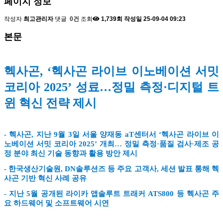
페이지 정보
작성자
최고관리자
댓글
0건
조회
1,739회
작성일
25-09-04 09:23
본문
헥사곤, ‘헥사곤 라이브 이노베이션 서밋
코리아 2025’ 성료…정밀 측정·디지털 트
윈 혁신 전략 제시
- 헥사곤, 지난 9월 3일 서울 양재동 aT센터서 ‘헥사곤 라이브 이
노베이션 서밋 코리아 2025’ 개최… 정밀 측정·품질 검사·제조 공
정 분야 최신 기술 동향과 활용 방안 제시
- 한국생산기술원, DN솔루션즈 등 주요 고객사, 세션 발표 통해 헥
사곤 기반 혁신 사례 공유
- 지난 5월 공개된 라이카 앱솔루트 트래커 ATS800 등 헥사곤 주
요 하드웨어 및 소프트웨어 시연