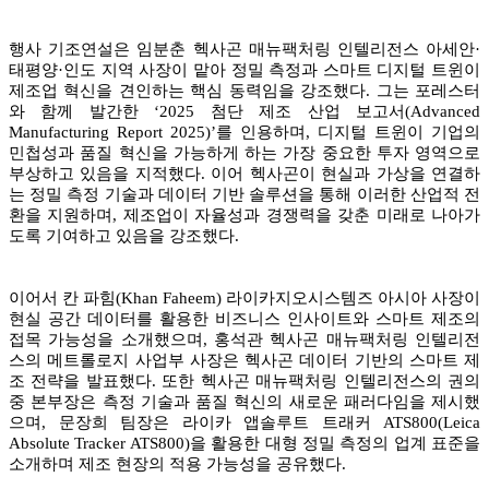
행사 기조연설은 임분춘 헥사곤 매뉴팩처링 인텔리전스 아세안·
태평양·인도 지역 사장이 맡아 정밀 측정과 스마트 디지털 트윈이
제조업 혁신을 견인하는 핵심 동력임을 강조했다. 그는 포레스터
와 함께 발간한 ‘2025 첨단 제조 산업 보고서(Advanced
Manufacturing Report 2025)’를 인용하며, 디지털 트윈이 기업의
민첩성과 품질 혁신을 가능하게 하는 가장 중요한 투자 영역으로
부상하고 있음을 지적했다. 이어 헥사곤이 현실과 가상을 연결하
는 정밀 측정 기술과 데이터 기반 솔루션을 통해 이러한 산업적 전
환을 지원하며, 제조업이 자율성과 경쟁력을 갖춘 미래로 나아가
도록 기여하고 있음을 강조했다.
이어서 칸 파힘(Khan Faheem) 라이카지오시스템즈 아시아 사장이
현실 공간 데이터를 활용한 비즈니스 인사이트와 스마트 제조의
접목 가능성을 소개했으며, 홍석관 헥사곤 매뉴팩처링 인텔리전
스의 메트롤로지 사업부 사장은 헥사곤 데이터 기반의 스마트 제
조 전략을 발표했다. 또한 헥사곤 매뉴팩처링 인텔리전스의 권의
중 본부장은 측정 기술과 품질 혁신의 새로운 패러다임을 제시했
으며, 문장희 팀장은 라이카 앱솔루트 트래커 ATS800(Leica
Absolute Tracker ATS800)을 활용한 대형 정밀 측정의 업계 표준을
소개하며 제조 현장의 적용 가능성을 공유했다.