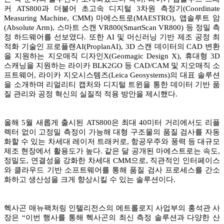
커 ATS800과 더불어 초고속 디지털 3차원 측정기(Coordinate
Measuring Machine, CMM) 마에스트로(MAESTRO), 앱솔루트 암
(Absolute Arm), 스마트 스캔 VR800(SmartScan VR800) 등 정밀 측
정 하드웨어를 선보였다. 또한 AI 및 머신러닝 기반 제조 공정 최
적화 기술인 프로플랜AI(ProplanAI), 3D 스캔 데이터의 CAD 변환
을 지원하는 지오매직 디자인X(Geomagic Design X), 휴대형 3D
스캐닝을 지원하는 라이카 BLK2GO 등 CAD/CAM 및 지오매직 소
프트웨어, 라이카 지오시스템즈(Leica Geosystems)의 대표 솔루션
을 소개하며 리얼리티 캡처와 디지털 트윈을 통한 데이터 기반 품
질 관리와 공정 혁신의 실질적 적용 방안을 제시했다.
올해 5월 새롭게 출시된 ATS800은 최대 40미터 거리에서도 리플
렉터 없이 고정밀 측정이 가능해 대형 구조물의 품질 검사를 자동
화할 수 있는 차세대 레이저 트래커로, 항공우주와 풍력 등 대규모
제조 현장에서 활용도가 높다. 같은 달 공개된 마에스트로는 속도,
정밀도, 연결성을 강화한 차세대 CMM으로, 직관적인 인터페이스
와 클라우드 기반 소프트웨어를 통해 품질 검사 프로세스를 간소
화하고 생산성을 크게 향상시킬 수 있는 솔루션이다.
헥사곤 매뉴팩처링 인텔리전스의 메트롤로지 사업부의 홍석관 사
장은 “이번 행사를 통해 헥사곤의 최신 측정 솔루션과 다양한 산