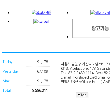
Today
91,178
서울시 금천구 가산디지털2로 173
(313, Acebizpore, 173 Gasand
Yesterday
67,109
Tel:+82-2-3489-1114 Fax:+82-
E-mail : korshipeditor@gmail.
Max
91,178
영업시간안내(Office Hours):AM9
Total
8,586,211
Top