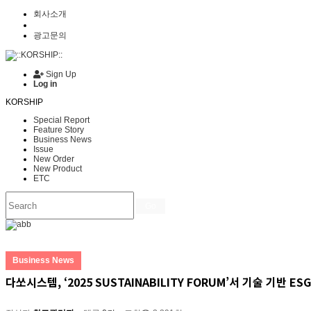
회사소개
광고문의
Sign Up
Log in
KORSHIP
Special Report
Feature Story
Business News
Issue
New Order
New Product
ETC
Go
Business News
다쏘시스템, ‘2025 SUSTAINABILITY FORUM’서 기술 기반 ES