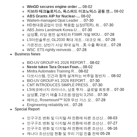
WinGD secures engine order …
08-02
지브라 테크놀로지스, 옥스퍼드 이코노믹스 공동 연…
08-02
ABS Grants AIP for Nuclear-…
08-02
Wallem-managed Opal Leader …
07-30
HD현대중공업이 만든 핵융합 심장(ITER), 최…
07-30
ABS Joins Landmark Korea-U.…
07-30
삼성重, 리딩 원전 설계社와 FSMR 개발 MOU…
07-28
LS마린솔루션, GL2030 확대 개조…대규모 해…
07-28
가온전선, 상반기 사상 최대 실적…美 수출 확대로…
07-28
WSC: ETS rightly reinvests …
07-28
Business News
BIO-UV GROUP H1 2026 REPORT…
08-02
Neste tukee Tara Ocean Foun…
08-02
Mintra Automates Training R…
08-02
다쏘시스템, 인간과 함께 설계하는 버추얼 동반자 …
08-02
BIO-UV GROUP H1 2026 REPORT…
07-30
CMT INTRODUCES SIMPLE PRESS…
07-30
LS에코에너지·라이너스, 상호 투자…글로벌 희토류…
07-30
삼성重, 2분기 매출 3.2조원∙영업익 3,250…
07-30
에머슨, Rosemount™ 928 무선 가스 모…
07-28
Engineering reliability int…
07-28
Special Report
인구구조 변화 및 디지털·AI 전환에 따른 조선산…
08-03
인구구조 변화 및 디지털·AI 전환에 따른 조선산…
07-27
인구구조 변화 및 디지털·AI 전환에 따른 조선산…
06-16
캐나다 조선산업 현황 및 우리 기업 진출 전략
05-28